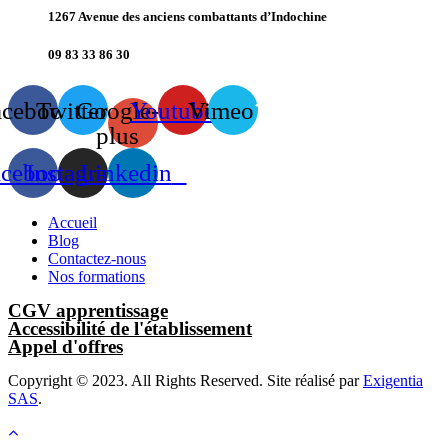
1267 Avenue des anciens combattants d’Indochine
09 83 33 86 30
acebook
Twitter
Google-
Youtube
Vimeo
plus
acebook
Instagram
Linkedin
Accueil
Blog
Contactez-nous
Nos formations
CGV apprentissage
Accessibilité de l'établissement
Appel d'offres
Copyright © 2023. All Rights Reserved. Site réalisé par
Exigentia
SAS
.