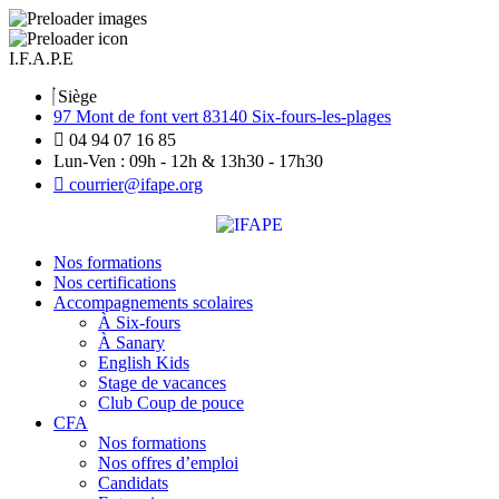
I.F.A.P.E
Siège
97 Mont de font vert 83140 Six-fours-les-plages
04 94 07 16 85
Lun-Ven : 09h - 12h & 13h30 - 17h30
courrier@ifape.org
Nos formations
Nos certifications
Accompagnements scolaires
À Six-fours
À Sanary
English Kids
Stage de vacances
Club Coup de pouce
CFA
Nos formations
Nos offres d’emploi
Candidats