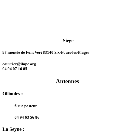
Siège
97 montée de Font Vert 83140 Six-Fours-les-Plages
courrier@ifape.org
04 94 07 16 85
Antennes
Ollioules :
6 rue pasteur
04 94 63 56 86
La Seyne :